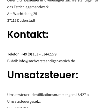
Kontakt
Öffentlich bestellter und vereidigter Sachverständiger für
das Estrichlegerhandwerk
Am Wachteberg 25
37115 Duderstadt
Kontakt:
Telefon: +49 (0) 151 – 51442279
E-Mail: info@sachverstaendiger-estrich.de
Umsatzsteuer:
Umsatzsteuer-Identifikationsnummer gemäß §27 a
Umsatzsteuergesetz: